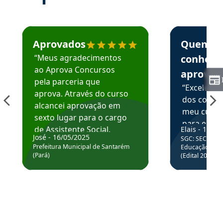
Estudante José recomenda o Aprova Concursos em depoime
Estudante Elai
Aprovados
Quem
“Meus agradecimentos
conhece
ao Aprova Concursos
aprova
pela parceria que
“Excelente
aprova. Através do curso
dos conte
alcancei aprovação em
meu curso,
sexto lugar para o cargo
para enten
de Assistente Social.
Elais - 15/07
colocar em
José - 16/05/2025
SGC: SEC BA - 
Hoje estou atuando na
através da
Prefeitura Municipal de Santarém
Educação Básic
Prefeitura de Santarém.
(Pará)
(Edital 2025_0
de questõe
Obrigado ao professores
e ao APROVA!”