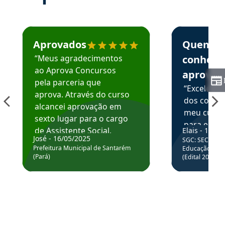
Estudante José recomenda o Aprova Concursos em depoime
Estudante Elai
Aprovados
Quem
“Meus agradecimentos
conhece
ao Aprova Concursos
aprova
pela parceria que
“Excelente
aprova. Através do curso
dos conte
alcancei aprovação em
meu curso,
sexto lugar para o cargo
para enten
de Assistente Social.
Elais - 15/07
colocar em
José - 16/05/2025
SGC: SEC BA - 
Hoje estou atuando na
através da
Prefeitura Municipal de Santarém
Educação Básic
Prefeitura de Santarém.
(Pará)
(Edital 2025_0
de questõe
Obrigado ao professores
e ao APROVA!”