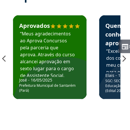
Estudante José recomenda o Aprova Concursos em depoime
Estudante Elai
Aprovados
Quem
“Meus agradecimentos
conhece
ao Aprova Concursos
aprova
pela parceria que
“Excelente
aprova. Através do curso
dos conte
alcancei aprovação em
meu curso,
sexto lugar para o cargo
para enten
de Assistente Social.
Elais - 15/07
colocar em
José - 16/05/2025
SGC: SEC BA - 
Hoje estou atuando na
através da
Prefeitura Municipal de Santarém
Educação Básic
Prefeitura de Santarém.
(Pará)
(Edital 2025_0
de questõe
Obrigado ao professores
e ao APROVA!”