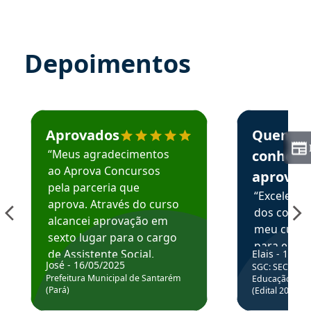
Depoimentos
Estudante José recomenda o Aprova Concursos em depoime
Estudante Elai
Aprovados
Quem
“Meus agradecimentos
conhece
ao Aprova Concursos
aprova
pela parceria que
“Excelente
aprova. Através do curso
dos conte
alcancei aprovação em
meu curso,
sexto lugar para o cargo
para enten
de Assistente Social.
Elais - 15/07
colocar em
José - 16/05/2025
SGC: SEC BA - 
Hoje estou atuando na
através da
Prefeitura Municipal de Santarém
Educação Básic
Prefeitura de Santarém.
(Pará)
(Edital 2025_0
de questõe
Obrigado ao professores