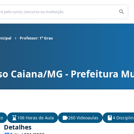
icipal
Professor: 1° Grau
so Caiana/MG - Prefeitura Mu
icipal cargo Professor: 1° Grau
to
106 Horas de Aula
260 Videoaulas
4 Discipli
Detalhes