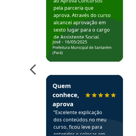
ao Aprova Concursos
pela parceria que
aprova. Através do curso
alcancei aprovação em
sexto lugar para o cargo
de Assistente Social.
José - 16/05/2025
Hoje estou atuando na
Prefeitura Municipal de Santarém
Prefeitura de Santarém.
(Pará)
Obrigado ao professores
e ao APROVA!”
Estudante Elais recomenda o Aprova Concu
Quem
conhece,
aprova
“Excelente explicação
dos conteúdos no meu
curso, ficou leve para
entender e colocar em