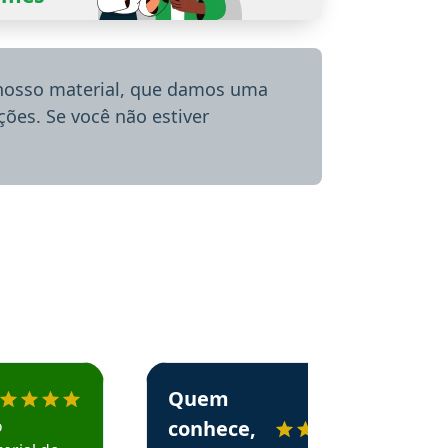
 nosso material, que damos uma
ões. Se você não estiver
menda o Aprova Concursos em depoimento
Estudante Alessandra recomenda o Aprova 
Quem
o
conhece,