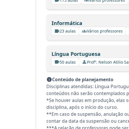
115 aulas
Vários professores
Informática
23 aulas
Vários professores
Língua Portuguesa
50 aulas
Profº. Nelson Atilio Sa
Conteúdo de planejamento
Disciplinas atendidas: Língua Portug
conteúdos não serão contemplados pelo
*Se houver aulas em produção, elas se
disciplina, após o início do curso.
**Em caso de suspensão, anulação ou
contar da data da suspensão ou canc
***A relação de professores pode ser