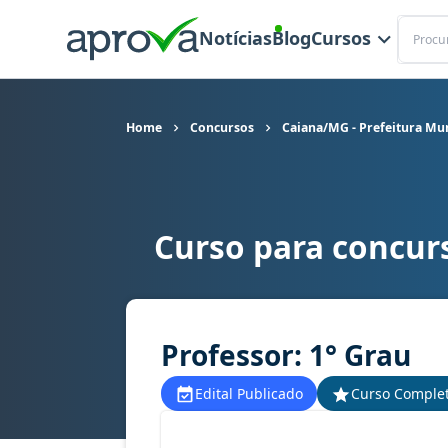
Buscar
Notícias
Blog
Cursos
Home
Concursos
Caiana/MG - Prefeitura Mun
Curso para concur
Curso para concurso Caiana/MG - Prefeitura Mun
Professor: 1° Grau
Edital Publicado
Curso Comple