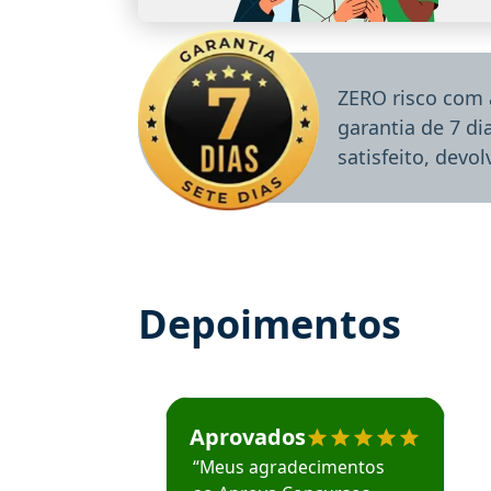
ZERO risco com 
garantia de 7 d
satisfeito, devo
Depoimentos
Estudante José recomenda o Aprova Concu
Aprovados
“Meus agradecimentos