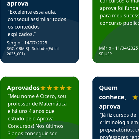
concurso!! O mat
aprova
aprova foi fund
“Excelente essa aula,
para meu suces
consegui assimilar todos
concurso publico
os conteúdos
explicados.”
Sergio - 14/07/2025
Mário - 11/04/2025
SGC: CBM RJ - Soldado (Edital
2025_001)
SEJUSP
rsos em depoimento
Estudante Cicero recomenda o Aprova Concursos em depoimento
Estudante Henrique r
Aprovados
Quem
“Meu nome é Cícero, sou
conhece,
professor de Matemática
aprova
e há uns 4 anos que
“Já fiz cursos de
estudo pelo Aprova
criminologia em
Concursos! Nos últimos
preparatórios, 
3 anos conseguir ser
professores re