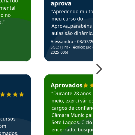
erial do
aprova
amental
“Apredendo muito no
so no
meu curso do
.”
Aprova..parabéns pelas
aulas são dinâmicas e
me ajudam a entender
Alessandra - 03/07/2025
melhor os assuntos.”
SGC: TJ PR - Técnico: Judiciário (Edital
2025_006)
ecomenda o Aprova Concursos em depoimento
Estudante Caio recomenda o Aprova Concur
Aprovados
“Durante 28 anos e
meio, exerci vários
cargos de confiança na
Câmara Municipal de
 cursos
Sete Lagoas. Ciclo
com
encerrado, busquei
nomados,