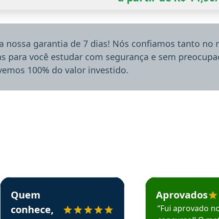
a nossa garantia de 7 dias! Nós confiamos tanto no
ias para você estudar com segurança e sem preocupaç
lvemos 100% do valor investido.
rsos em depoimento
Estudante Sergio recomenda o Aprova Concursos em depoimento
Estudante Mário reco
Quem
Aprovados
conhece,
“Fui aprovado n