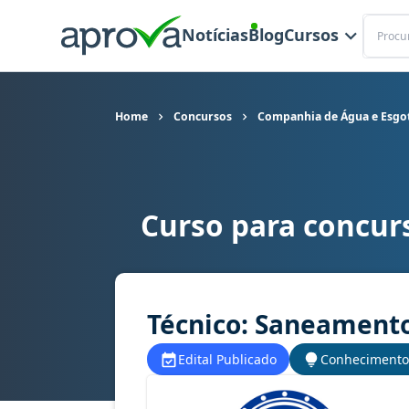
Buscar
Notícias
Blog
Cursos
Home
Concursos
Companhia de Água e Esgot
Curso para concur
Curso para concurso CAGEPA - Companhia de Ág
Técnico: Saneament
Edital Publicado
Conhecimento