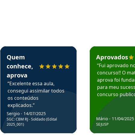
rsos em depoimento
Estudante Sergio recomenda o Aprova Concursos em depoimento
Estudante Mário reco
Quem
Aprovados
conhece,
“Fui aprovado n
concurso!! O mat
aprova
aprova foi fund
“Excelente essa aula,
para meu suces
consegui assimilar todos
concurso publico
os conteúdos
explicados.”
Sergio - 14/07/2025
Mário - 11/04/2025
SGC: CBM RJ - Soldado (Edital
2025_001)
SEJUSP