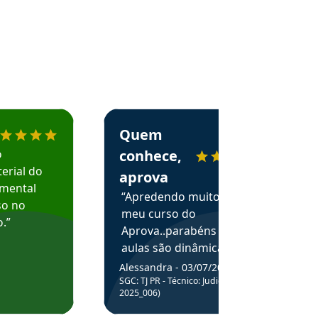
menda o Aprova Concursos em depoimento
Estudante Alessandra recomenda o Aprova 
Quem
o
conhece,
erial do
aprova
amental
“Apredendo muito no
so no
meu curso do
.”
Aprova..parabéns pelas
aulas são dinâmicas e
me ajudam a entender
Alessandra - 03/07/2025
melhor os assuntos.”
SGC: TJ PR - Técnico: Judiciário (Edital
2025_006)