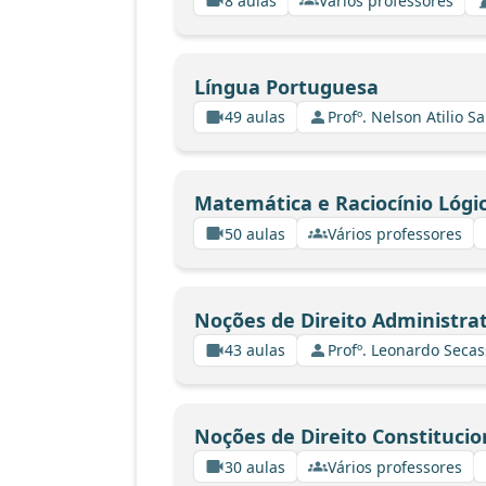
8 aulas
Vários professores
Língua Portuguesa
49 aulas
Profº. Nelson Atilio Sa
Matemática e Raciocínio Lógi
50 aulas
Vários professores
Noções de Direito Administrat
43 aulas
Profº. Leonardo Secas
Noções de Direito Constitucio
30 aulas
Vários professores