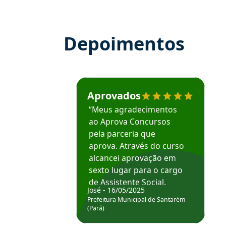
Depoimentos
Estudante José recomenda o Aprova Concu
Aprovados
“Meus agradecimentos
ao Aprova Concursos
pela parceria que
aprova. Através do curso
alcancei aprovação em
sexto lugar para o cargo
de Assistente Social.
José - 16/05/2025
Hoje estou atuando na
Prefeitura Municipal de Santarém
Prefeitura de Santarém.
(Pará)
Obrigado ao professores