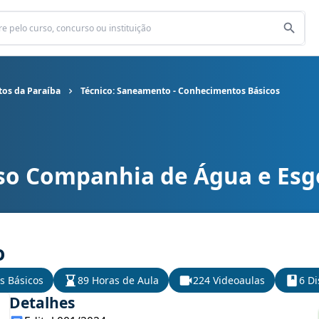
os da Paraíba
Técnico: Saneamento - Conhecimentos Básicos
so Companhia de Água e Esg
ua e Esgotos da Paraíba cargo Técnico: Saneamento - Conhecimen
o
s Básicos
89 Horas de Aula
224 Videoaulas
6 Di
Detalhes