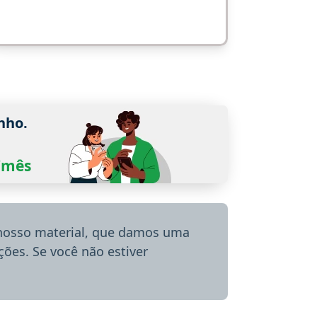
nho.
0/mês
 nosso material, que damos uma
ões. Se você não estiver