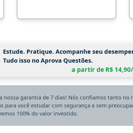
Estude. Pratique. Acompanhe seu desempe
Tudo isso no Aprova Questões.
a partir de R$ 14,9
a nossa garantia de 7 dias! Nós confiamos tanto no
ias para você estudar com segurança e sem preocupaç
lvemos 100% do valor investido.