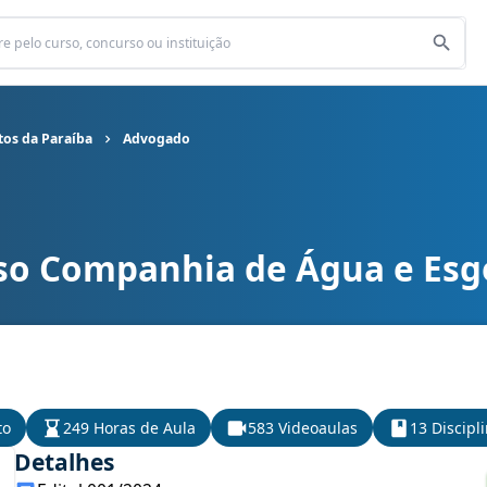
os da Paraíba
Advogado
so Companhia de Água e Esg
gua e Esgotos da Paraíba cargo Advogado
to
249 Horas de Aula
583 Videoaulas
13 Discipl
Detalhes