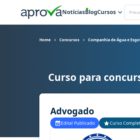
Buscar
Notícias
Blog
Cursos
Home
Concursos
Companhia de Água e Esgot
Curso para concur
Curso para concurso CAGEPA - Companhia de Á
Advogado
Edital Publicado
Curso Comple