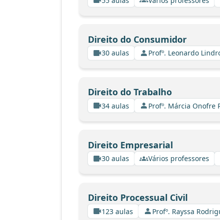
55 aulas
Vários professores
Direito do Consumidor
30 aulas
Profº. Leonardo Lindr
Direito do Trabalho
34 aulas
Profº. Márcia Onofre 
Direito Empresarial
30 aulas
Vários professores
Direito Processual Civil
123 aulas
Profº. Rayssa Rodri