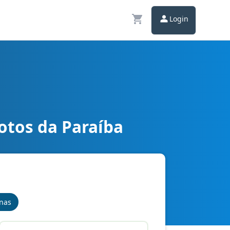
Login
otos da Paraíba
inas