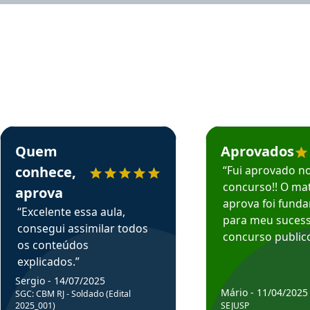
rsos em depoimento
Estudante Sergio recomenda o Aprova Concursos em depoimento
Estudante Mário reco
Quem
Aprovados
conhece,
“Fui aprovado n
concurso!! O mat
aprova
aprova foi fund
“Excelente essa aula,
para meu suces
consegui assimilar todos
concurso publico
os conteúdos
explicados.”
Sergio - 14/07/2025
Mário - 11/04/2025
SGC: CBM RJ - Soldado (Edital
2025_001)
SEJUSP