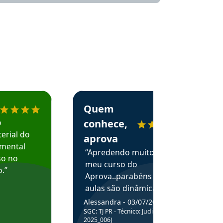
menda o Aprova Concursos em depoimento
Estudante Alessandra recomenda o Aprova 
Quem
o
conhece,
erial do
aprova
amental
“Apredendo muito no
so no
meu curso do
.”
Aprova..parabéns pelas
aulas são dinâmicas e
me ajudam a entender
Alessandra - 03/07/2025
melhor os assuntos.”
SGC: TJ PR - Técnico: Judiciário (Edital
2025_006)