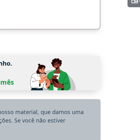
nho.
0/mês
 nosso material, que damos uma
ões. Se você não estiver