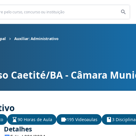
pal
Auxiliar: Administrativo
so Caetité/BA - Câmara Muni
pal cargo Auxiliar: Administrativo
tivo
to
90 Horas de Aula
195 Videoaulas
3 Disciplina
Detalhes