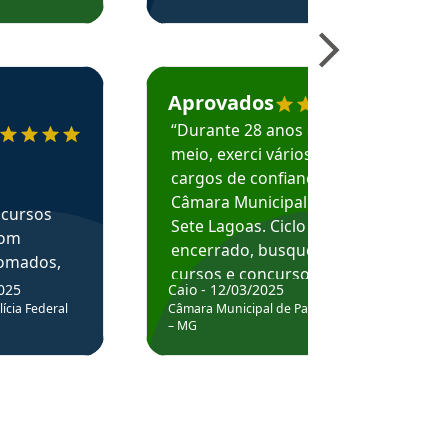
ecomenda o Aprova Concursos em depoimento
Estudante Caio recomenda o Aprova Concur
Aprovados
“Durante 28 anos e
meio, exerci vários
cargos de confiança na
Câmara Municipal de
 cursos
Sete Lagoas. Ciclo
com
encerrado, busquei
nomados,
cursos e concursos do
025
Caio - 12/03/2025
Legislativo para
m, este
ícia Federal
Câmara Municipal de Passa Quatro
prosseguir minha vida.
– MG
ova é,
Encontrei no Aprova a
elhor de
metodologia que melhor
ina da
se adequa às minhas
celente
necessidades. Foi assim
vo.
que ocorreu no