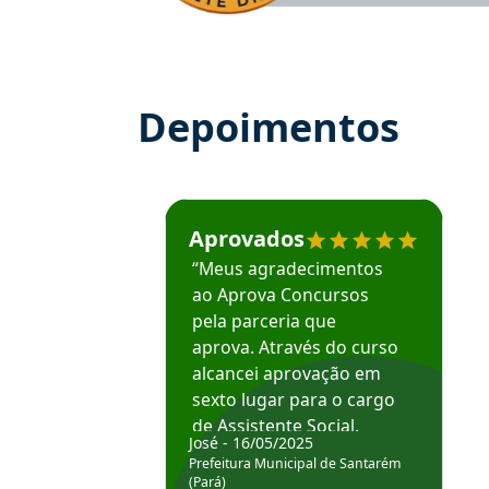
Depoimentos
Estudante José recomenda o Aprova Concu
Aprovados
“Meus agradecimentos
ao Aprova Concursos
pela parceria que
aprova. Através do curso
alcancei aprovação em
sexto lugar para o cargo
de Assistente Social.
José - 16/05/2025
Hoje estou atuando na
Prefeitura Municipal de Santarém
Prefeitura de Santarém.
(Pará)