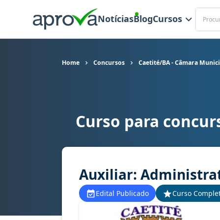
Buscar
Notícias
Blog
Cursos
Home
Concursos
Caetité/BA - Câmara Munici
Curso para concur
Curso para concurso Caetité/BA - Câmara Munici
Auxiliar: Administra
Edital Publicado
Curso Comple