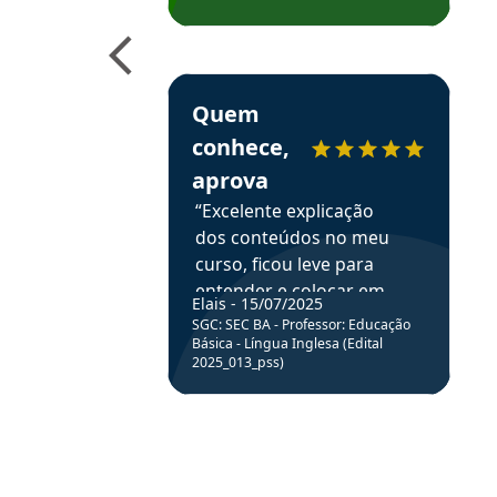
Obrigado ao professores
e ao APROVA!”
Estudante Elais recomenda o Aprova Concu
Quem
conhece,
aprova
“Excelente explicação
dos conteúdos no meu
curso, ficou leve para
entender e colocar em
Elais - 15/07/2025
prática através da
SGC: SEC BA - Professor: Educação
resolução de questões.”
Básica - Língua Inglesa (Edital
2025_013_pss)