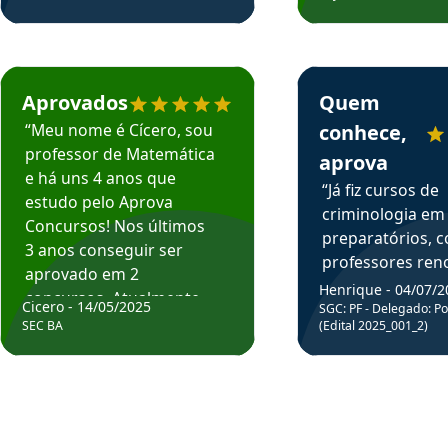
rsos em depoimento
Estudante Cicero recomenda o Aprova Concursos em depoimento
Estudante Henrique r
Aprovados
Quem
“Meu nome é Cícero, sou
conhece,
professor de Matemática
aprova
e há uns 4 anos que
“Já fiz cursos de
estudo pelo Aprova
criminologia em
Concursos! Nos últimos
preparatórios, 
3 anos conseguir ser
professores re
aprovado em 2
fiz curso em pós
Henrique - 04/07/2
concursos. Atualmente,
Cicero - 14/05/2025
graduação. Poré
SGC: PF - Delegado: Pol
estou atuando como
SEC BA
(Edital 2025_001_2)
Professor do Apr
professor de Matemática
sem dúvida, o m
do Estado da Bahia que
todos na discipl
fui aprovado estudando
Criminologia! Ex
com o Aprova.”
didática e objeti