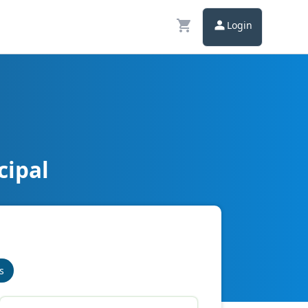
Login
cipal
s