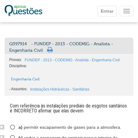
Ir para o conteúdo principal
Entrar
Mostr
Q397914
- FUNDEP - 2013 - CODEMIG - Analista -
Engenharia Civil
Provas:
FUNDEP - 2013 - CODEMIG - Analista - Engenharia Civil
Disciplina:
Engenharia Civil
-
Assuntos:
Instalações Hidráulicas - Sanitárias
Com referência às instalações prediais de esgotos sanitários
é INCORRETO afirmar que elas devem
a)
permitir escapamento de gases para a atmosfera.
b)
vedar a passagem de animais para o interior da