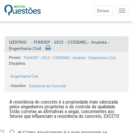
Ir para o conteúdo principal
Entrar
Mostr
Q397900
- FUNDEP - 2013 - CODEMIG - Analista -
Engenharia Civil
Provas:
FUNDEP - 2013 - CODEMIG - Analista - Engenharia Civil
Disciplina:
Engenharia Civil
-
Assuntos:
Estruturas de Concreto
A resistência do concreto é a propriedade mais valorizada
pelos engenheiros projetistas e de controle de qualidade.
Estão corretas as afirmativas a seguir, concernentes aos
fatores que influenciam a resistência do concreto, EXCETO:
a)
O fator água/cimento é o mais importante na