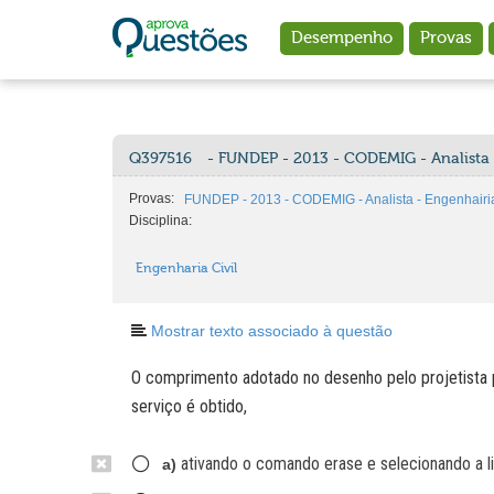
Ir para o conteúdo principal
Desempenho
Provas
Q397516
- FUNDEP - 2013 - CODEMIG - Analista 
Provas:
FUNDEP - 2013 - CODEMIG - Analista - Engenhairia
Disciplina:
Engenharia Civil
Mostrar texto associado à questão
O comprimento adotado no desenho pelo projetista p
serviço é obtido,
ativando o comando erase e selecionando a l
a)