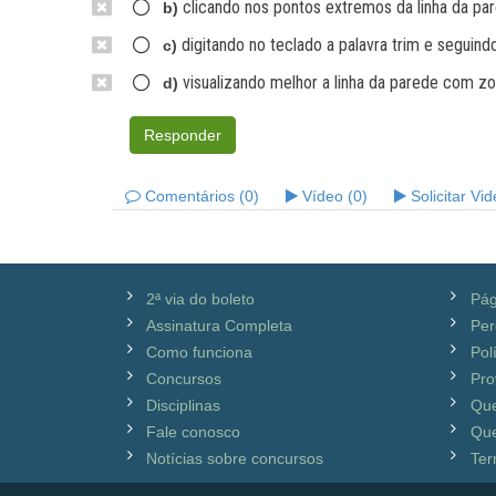
clicando nos pontos extremos da linha da pa
b)
digitando no teclado a palavra trim e segui
c)
visualizando melhor a linha da parede com zo
d)
Responder
Comentários (0)
Vídeo (0)
Solicitar Vi
2ª via do boleto
Pág
Assinatura Completa
Per
Como funciona
Pol
Concursos
Pro
Disciplinas
Qu
Fale conosco
Que
Notícias sobre concursos
Ter