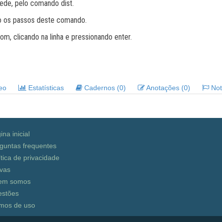
rede, pelo comando dist.
ndo os passos deste comando.
om, clicando na linha e pressionando enter.
deo
Estatísticas
Cadernos (0)
Anotações (0)
Noti
ina inicial
guntas frequentes
ítica de privacidade
vas
em somos
stões
mos de uso