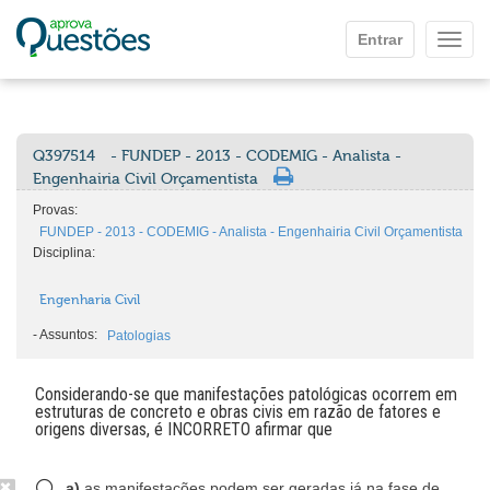
Ir para o conteúdo principal
Entrar
Mostr
Q397514
- FUNDEP - 2013 - CODEMIG - Analista -
Engenhairia Civil Orçamentista
Provas:
FUNDEP - 2013 - CODEMIG - Analista - Engenhairia Civil Orçamentista
Disciplina:
Engenharia Civil
-
Assuntos:
Patologias
Considerando-se que manifestações patológicas ocorrem em
estruturas de concreto e obras civis em razão de fatores e
origens diversas, é INCORRETO afirmar que
a)
as manifestações podem ser geradas já na fase de