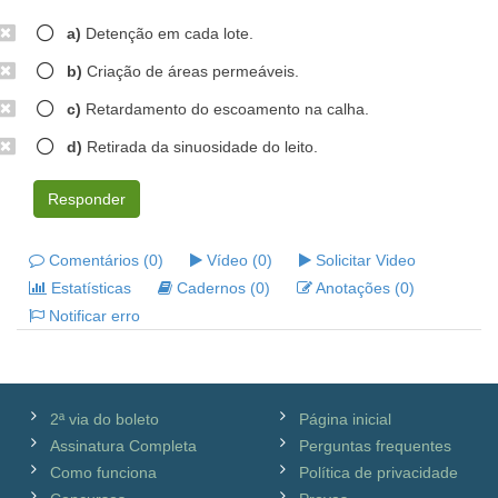
a)
Detenção em cada lote.
b)
Criação de áreas permeáveis.
c)
Retardamento do escoamento na calha.
d)
Retirada da sinuosidade do leito.
Responder
Comentários (0)
Vídeo (0)
Solicitar Video
Estatísticas
Cadernos (0)
Anotações (0)
Notificar erro
2ª via do boleto
Página inicial
Assinatura Completa
Perguntas frequentes
Como funciona
Política de privacidade