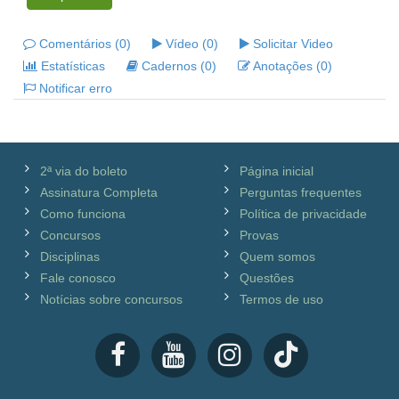
Comentários (0)
Vídeo (0)
Solicitar Video
Estatísticas
Cadernos (0)
Anotações (0)
Notificar erro
2ª via do boleto
Página inicial
Assinatura Completa
Perguntas frequentes
Como funciona
Política de privacidade
Concursos
Provas
Disciplinas
Quem somos
Fale conosco
Questões
Notícias sobre concursos
Termos de uso