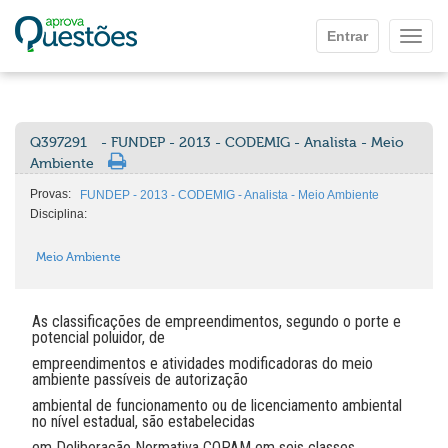
Ir para o conteúdo principal
Entrar
Mostr
Q397291
- FUNDEP - 2013 - CODEMIG - Analista - Meio
Ambiente
Provas:
FUNDEP - 2013 - CODEMIG - Analista - Meio Ambiente
Disciplina:
Meio Ambiente
As classificações de empreendimentos, segundo o porte e
potencial poluidor, de
empreendimentos e atividades modificadoras do meio
ambiente passíveis de autorização
ambiental de funcionamento ou de licenciamento ambiental
no nível estadual, são estabelecidas
em Deliberação Normativa COPAM em seis classes.