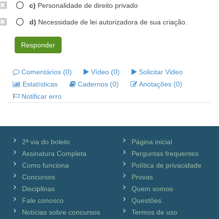
c)
Personalidade de direito privado
d)
Necessidade de lei autorizadora de sua criação.
Responder
Comentários (0)
Vídeo (0)
Solicitar Video
Estatísticas
Cadernos (0)
Anotações (0)
Notificar erro
2ª via do boleto
Página inicial
Assinatura Completa
Perguntas frequentes
Como funciona
Política de privacidade
Concursos
Provas
Disciplinas
Quem somos
Fale conosco
Questões
Notícias sobre concursos
Termos de uso