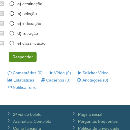
a)
destinação
b)
seleção
c)
indexação
d)
retração
e)
classificação
Responder
Comentários (0)
Vídeo (0)
Solicitar Video
Estatísticas
Cadernos (0)
Anotações (0)
Notificar erro
2ª via do boleto
Página inicial
Assinatura Completa
Perguntas frequentes
Como funciona
Política de privacidade