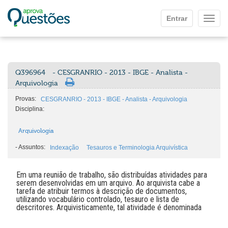
Ir para o conteúdo principal
Entrar
Mostr
Q396964
- CESGRANRIO - 2013 - IBGE - Analista -
Arquivologia
Provas:
CESGRANRIO - 2013 - IBGE - Analista - Arquivologia
Disciplina:
Arquivologia
-
Assuntos:
Indexação
Tesauros e Terminologia Arquivística
Em uma reunião de trabalho, são distribuídas atividades para
serem desenvolvidas em um arquivo. Ao arquivista cabe a
tarefa de atribuir termos à descrição de documentos,
utilizando vocabulário controlado, tesauro e lista de
descritores. Arquivisticamente, tal atividade é denominada