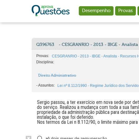
Ir para o conteúdo principal
Desempenho
Provas
Q396763
- CESGRANRIO - 2013 - IBGE - Analist
Provas:
CESGRANRIO - 2013 - IBGE - Analista - Recursos
Disciplina:
Direito Administrativo
-
Assuntos:
Lei nº 8.112/1990 - Regime Jurídico dos Servido
Sergio passou, a ter exercício em nova sede por de
do serviço. Realizou a mudança com toda a sua famíli
propriedade da administração pública para destinaçã
instalação, o que foi deferido.
Nos termos da Lei n 8.112/90, o limite máximo para
a)
dois meses de remuneração