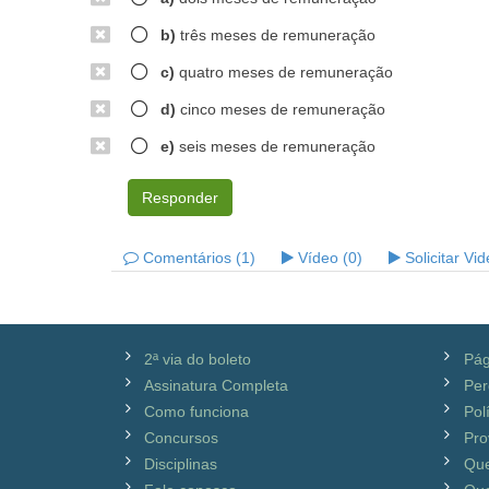
b)
três meses de remuneração
c)
quatro meses de remuneração
d)
cinco meses de remuneração
e)
seis meses de remuneração
Responder
Comentários (1)
Vídeo (0)
Solicitar Vi
2ª via do boleto
Pág
Assinatura Completa
Per
Como funciona
Pol
Concursos
Pro
Disciplinas
Qu