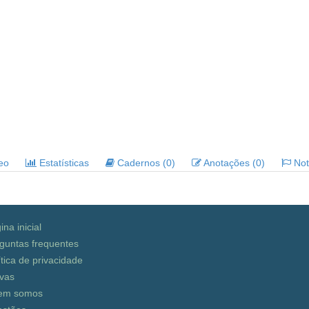
deo
Estatísticas
Cadernos (0)
Anotações (0)
Noti
ina inicial
guntas frequentes
ítica de privacidade
vas
em somos