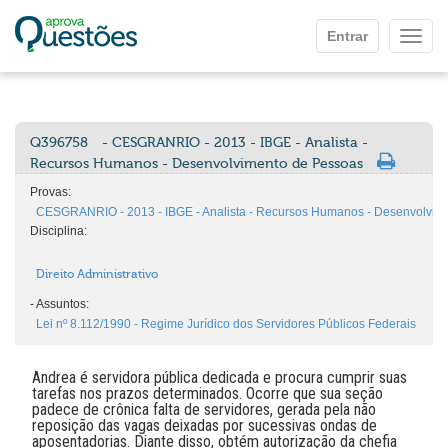
Ir para o conteúdo principal
Entrar
Mostr
Q396758
- CESGRANRIO - 2013 - IBGE - Analista -
Recursos Humanos - Desenvolvimento de Pessoas
Provas:
CESGRANRIO - 2013 - IBGE - Analista - Recursos Humanos - Desenvolvim
Disciplina:
Direito Administrativo
-
Assuntos:
Lei nº 8.112/1990 - Regime Jurídico dos Servidores Públicos Federais
Andrea é servidora pública dedicada e procura cumprir suas
tarefas nos prazos determinados. Ocorre que sua seção
padece de crônica falta de servidores, gerada pela não
reposição das vagas deixadas por sucessivas ondas de
aposentadorias. Diante disso, obtém autorização da chefia