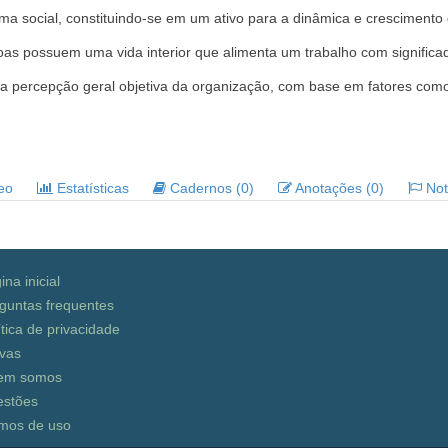
tema social, constituindo-se em um ativo para a dinâmica e crescimento
as possuem uma vida interior que alimenta um trabalho com significa
percepção geral objetiva da organização, com base em fatores como o
deo
Estatísticas
Cadernos (0)
Anotações (0)
Noti
ina inicial
guntas frequentes
ítica de privacidade
vas
em somos
stões
mos de uso