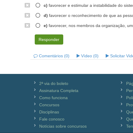
c)
favorecer e estimular a instabilidade do sis
d)
favorecer o reconhecimento de que as pesso
e)
favorecer, nos membros da organização, uma 
Responder
Comentários (0)
Vídeo (0)
Solicitar Vi
2ª via do boleto
Pág
Assinatura Completa
Per
Como funciona
Pol
Concursos
Pro
Disciplinas
Qu
Fale conosco
Que
Notícias sobre concursos
Ter