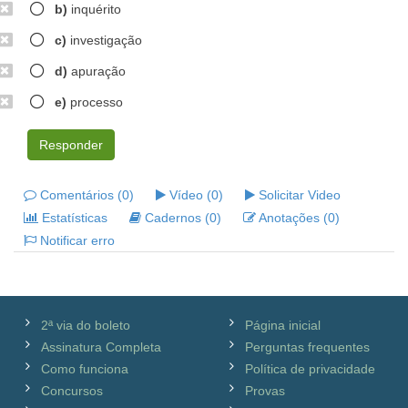
b)
inquérito
c)
investigação
d)
apuração
e)
processo
Responder
Comentários (0)
Vídeo (0)
Solicitar Video
Estatísticas
Cadernos (0)
Anotações (0)
Notificar erro
2ª via do boleto
Página inicial
Assinatura Completa
Perguntas frequentes
Como funciona
Política de privacidade
Concursos
Provas