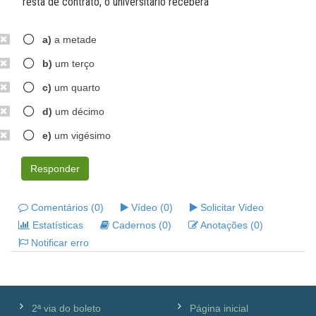
resta de contrato, o universitário receberá
a)
a metade
b)
um terço
c)
um quarto
d)
um décimo
e)
um vigésimo
Responder
Comentários (0)
Vídeo (0)
Solicitar Video
Estatísticas
Cadernos (0)
Anotações (0)
Notificar erro
2ª via do boleto
Página inicial