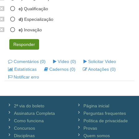
c)
Qualificação
d)
Especialização
e)
Inovação
Responder
Comentários (0)
Vídeo (0)
Solicitar Video
Estatísticas
Cadernos (0)
Anotações (0)
Notificar erro
2ª via do boleto
Página inicial
Assinatura Completa
Perguntas frequentes
Como funciona
Política de privacidade
Concursos
Provas
Disciplinas
Quem somos