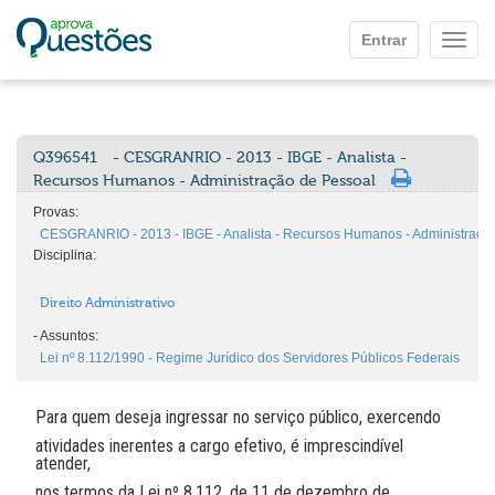
Ir para o conteúdo principal
Entrar
Mostr
Q396541
- CESGRANRIO - 2013 - IBGE - Analista -
Recursos Humanos - Administração de Pessoal
Provas:
CESGRANRIO - 2013 - IBGE - Analista - Recursos Humanos - Administraçã
Disciplina:
Direito Administrativo
-
Assuntos:
Lei nº 8.112/1990 - Regime Jurídico dos Servidores Públicos Federais
Para quem deseja ingressar no serviço público, exercendo
atividades inerentes a cargo efetivo, é imprescindível
atender,
nos termos da Lei nº 8.112, de 11 de dezembro de