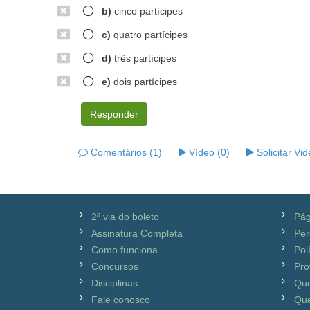
b)
cinco partícipes
c)
quatro partícipes
d)
três partícipes
e)
dois partícipes
Responder
Comentários (1)
Vídeo (0)
Solicitar Vi
2ª via do boleto
Pág
Assinatura Completa
Per
Como funciona
Pol
Concursos
Pro
Disciplinas
Qu
Fale conosco
Que