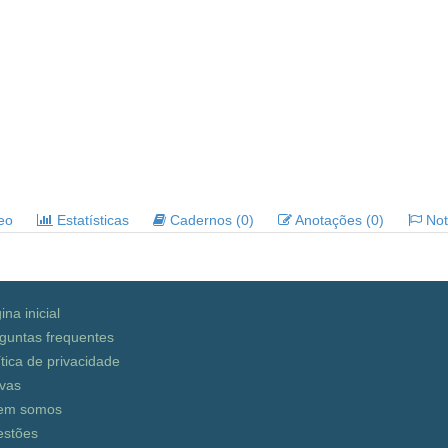
deo
Estatísticas
Cadernos (0)
Anotações (0)
Noti
ina inicial
guntas frequentes
ítica de privacidade
vas
em somos
stões