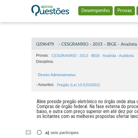
Ir para o conteúdo principal
Desempenho
Provas
Q396479
- CESGRANRIO - 2013 - IBGE - Analista 
Provas:
CESGRANRIO - 2013 - IBGE - Analista - Auditoria
Disciplina:
Direito Administrativo
-
Assuntos:
Pregão (Lei 10.520/2002)
Aline preside pregão eletrônico no órgão onde atua
Compras de órgão federal. Na fase externa do proce
baixo, e outra com preço superior em até dez por c
os licitantes com as melhores propostas ofertar lan
a)
seis partícipes