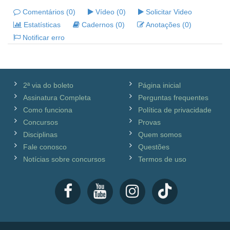
Comentários (0)
Vídeo (0)
Solicitar Video
Estatísticas
Cadernos (0)
Anotações (0)
Notificar erro
2ª via do boleto
Página inicial
Assinatura Completa
Perguntas frequentes
Como funciona
Política de privacidade
Concursos
Provas
Disciplinas
Quem somos
Fale conosco
Questões
Notícias sobre concursos
Termos de uso