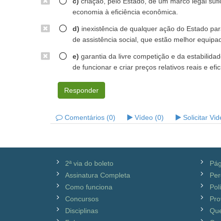
c)
criação, pelo Estado, de um marco legal sufic
economia à eficiência econômica.
d)
inexistência de qualquer ação do Estado par
de assistência social, que estão melhor equipa
e)
garantia da livre competição e da estabilid
de funcionar e criar preços relativos reais e efic
Responder
Comentários (0)
Vídeo (0)
Solicitar Vi
2ª via do boleto
Pág
Assinatura Completa
Per
Como funciona
Pol
Concursos
Pro
Disciplinas
Qu