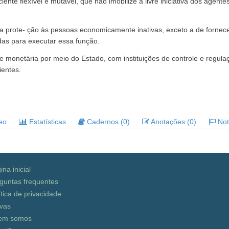
iente flexível e mutável, que não imobilize a livre iniciativa dos agent
a prote- ção às pessoas economicamente inativas, exceto a de fornec
das para executar essa função.
ade monetária por meio do Estado, com instituições de controle e reg
ientes.
deo
Estatísticas
Cadernos (0)
Anotações (0)
Noti
ina inicial
guntas frequentes
ítica de privacidade
vas
em somos