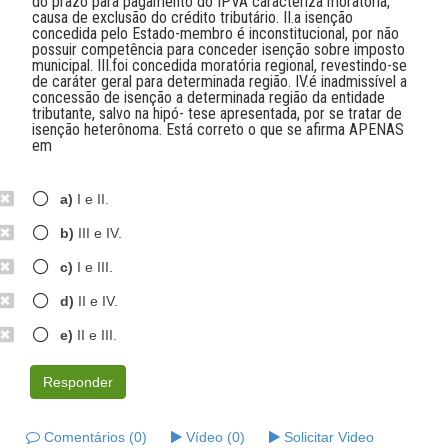
do prazo para pagamento do IPVA caracteriza moratória,
causa de exclusão do crédito tributário. II.a isenção
concedida pelo Estado-membro é inconstitucional, por não
possuir competência para conceder isenção sobre imposto
municipal. III.foi concedida moratória regional, revestindo-se
de caráter geral para determinada região. IV.é inadmissível a
concessão de isenção a determinada região da entidade
tributante, salvo na hipó- tese apresentada, por se tratar de
isenção heterônoma. Está correto o que se afirma APENAS
em
a)
I e II.
b)
III e IV.
c)
I e III.
d)
II e IV.
e)
II e III.
Responder
Comentários (0)
Vídeo (0)
Solicitar Video