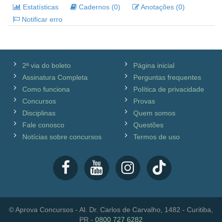
Estatísticas
Cadernos (0)
Anotações (0)
Notificar erro
2ª via do boleto
Página inicial
Assinatura Completa
Perguntas frequentes
Como funciona
Política de privacidade
Concursos
Provas
Disciplinas
Quem somos
Fale conosco
Questões
Notícias sobre concursos
Termos de uso
© Aprova Concursos - Al. Dr. Carlos de Carvalho, 1482 - Curitiba,
PR -
0800 727 6282