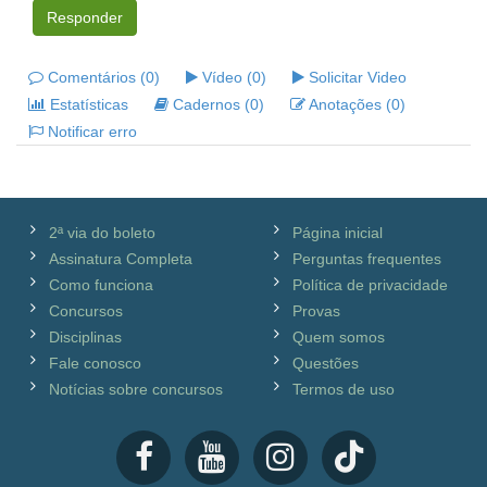
Responder
Comentários (0)
Vídeo (0)
Solicitar Video
Estatísticas
Cadernos (0)
Anotações (0)
Notificar erro
2ª via do boleto
Página inicial
Assinatura Completa
Perguntas frequentes
Como funciona
Política de privacidade
Concursos
Provas
Disciplinas
Quem somos
Fale conosco
Questões
Notícias sobre concursos
Termos de uso