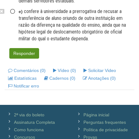
demais servidores estaduais.
confere à universidade a prerrogativa de recusar a
e)
transferência de aluno oriundo de outra instituição em
razão da diferença na qualidade do ensino, ainda que na
hipótese legal de deslocamento obrigatório de oficial
militar do qual o estudante dependa.
Responder
Comentários (0)
Vídeo (0)
Solicitar Video
Estatísticas
Cadernos (0)
Anotações (0)
Notificar erro
2ª via do boleto
Página inicial
Assinatura Completa
Perguntas frequentes
Como funciona
Política de privacidade
Concursos
Provas