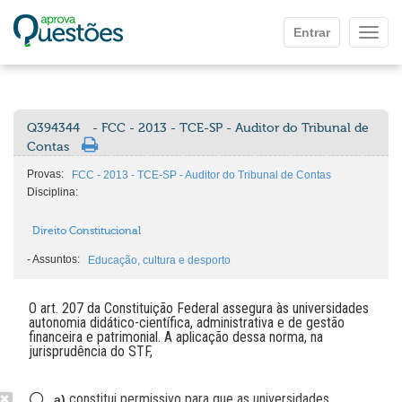
Ir para o conteúdo principal
Entrar
Mostr
Q394344
- FCC - 2013 - TCE-SP - Auditor do Tribunal de
Contas
Provas:
FCC - 2013 - TCE-SP - Auditor do Tribunal de Contas
Disciplina:
Direito Constitucional
-
Assuntos:
Educação, cultura e desporto
O art. 207 da Constituição Federal assegura às universidades
autonomia didático-científica, administrativa e de gestão
financeira e patrimonial. A aplicação dessa norma, na
jurisprudência do STF,
constitui permissivo para que as universidades
a)