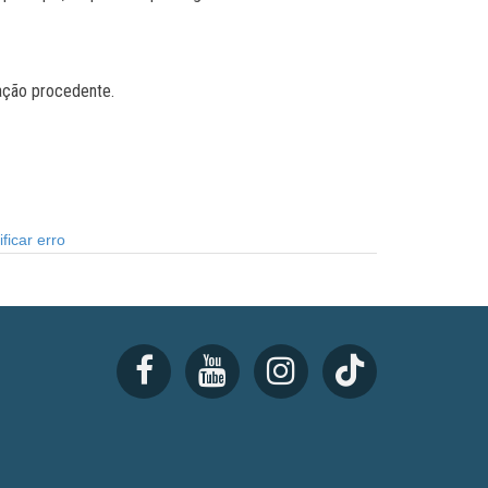
tação procedente.
ficar erro