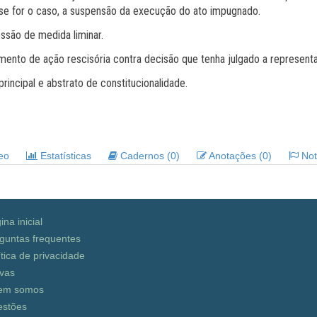
, se for o caso, a suspensão da execução do ato impugnado.
ssão de medida liminar.
amento de ação rescisória contra decisão que tenha julgado a represen
rincipal e abstrato de constitucionalidade.
deo
Estatísticas
Cadernos (0)
Anotações (0)
Noti
ina inicial
guntas frequentes
ítica de privacidade
vas
em somos
stões