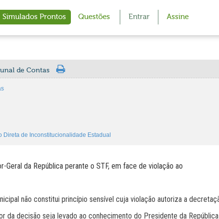
Simulados Prontos
Questões
Entrar
Assine
bunal de Contas
as
 Direta de Inconstitucionalidade Estadual
r-Geral da República perante o STF, em face de violação ao
cipal não constitui princípio sensível cuja violação autoriza a decretaç
or da decisão seja levado ao conhecimento do Presidente da República 