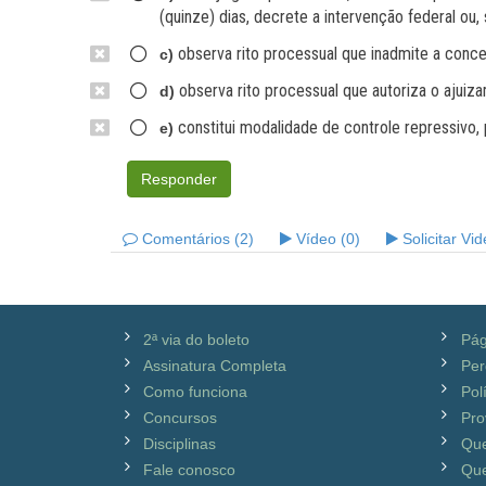
(quinze) dias, decrete a intervenção federal ou
observa rito processual que inadmite a conce
c)
observa rito processual que autoriza o ajuiz
d)
constitui modalidade de controle repressivo, p
e)
Responder
Comentários (2)
Vídeo (0)
Solicitar Vi
2ª via do boleto
Pág
Assinatura Completa
Per
Como funciona
Pol
Concursos
Pro
Disciplinas
Qu
Fale conosco
Que