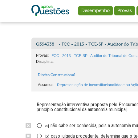
Ir para o conteúdo principal
Desempenho
Provas
Q394338
- FCC - 2013 - TCE-SP - Auditor do Tri
Provas:
FCC - 2013 - TCE-SP - Auditor do Tribunal de Cont
Disciplina:
Direito Constitucional
-
Assuntos:
Representação de Inconstitucionalidade ou Ação
Representação interventiva proposta pelo Procurado
princípio constitucional da autonomia municipal,
não cabe ser conhecida, pois a autonomia muni
a)
caso julgada procedente, determina que o te
b)