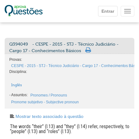
Ir para o conteúdo principal
Entrar
Mostr
Q394049
- CESPE - 2015 - STJ - Técnico Judiciário -
Cargo 17 - Conhecimentos Básicos
Provas:
CESPE - 2015 - STJ - Técnico Judiciário - Cargo 17 - Conhecimentos Básic
Disciplina:
Inglês
-
Assuntos:
Pronomes / Pronouns
Pronome subjetivo - Subjective pronoun
Mostrar texto associado à questão
The words “their” (l.13) and “they” (l.14) refer, respectively, to
“people” (l.13) and “roles” (l.13).