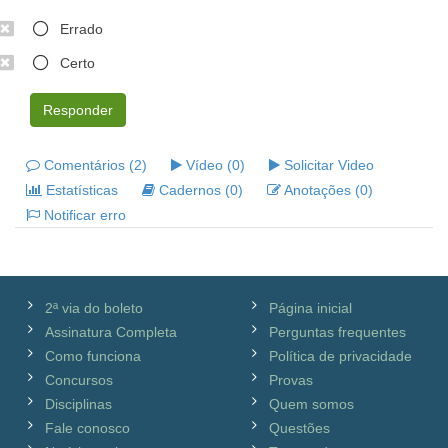
Errado
Certo
Responder
Comentários (2)
Vídeo (0)
Solicitar Video
Estatísticas
Cadernos (0)
Anotações (0)
Notificar erro
2ª via do boleto
Página inicial
Assinatura Completa
Perguntas frequentes
Como funciona
Política de privacidade
Concursos
Provas
Disciplinas
Quem somos
Fale conosco
Questões