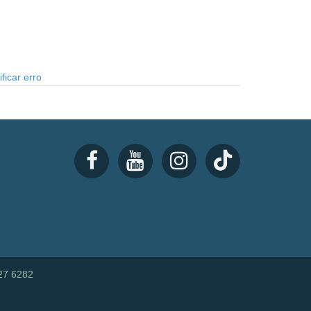
ficar erro
27 6282