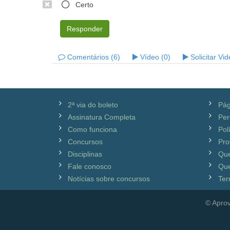
Certo
Responder
Comentários (6)
Vídeo (0)
Solicitar Vi
2ª via do boleto
Pág
Assinatura Completa
Per
Como funciona
Pol
Concursos
Pro
Disciplinas
Qu
Fale conosco
Que
Notícias sobre concursos
Ter
© Aprov