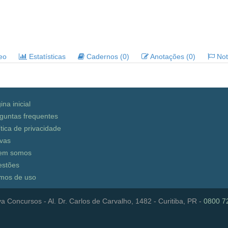
deo
Estatísticas
Cadernos (0)
Anotações (0)
Noti
ina inicial
guntas frequentes
ítica de privacidade
vas
em somos
stões
mos de uso
a Concursos - Al. Dr. Carlos de Carvalho, 1482 - Curitiba, PR -
0800 7