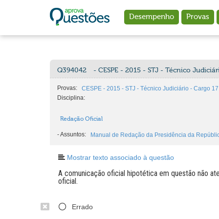
Ir para o conteúdo principal
Desempenho
Provas
Q394042
- CESPE - 2015 - STJ - Técnico Judiciá
Provas:
CESPE - 2015 - STJ - Técnico Judiciário - Cargo 1
Disciplina:
Redação Oficial
-
Assuntos:
Manual de Redação da Presidência da Repúbli
Mostrar texto associado à questão
A comunicação oficial hipotética em questão não at
oficial.
Errado