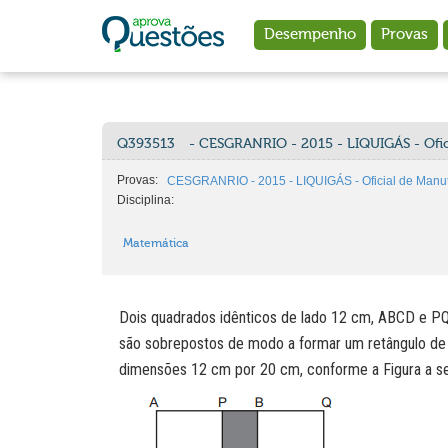
Ir para o conteúdo principal
Desempenho
Provas
Q393513
- CESGRANRIO - 2015 - LIQUIGÁS - Ofic
Provas:
CESGRANRIO - 2015 - LIQUIGÁS - Oficial de Manut
Disciplina:
Matemática
Dois quadrados idênticos de lado 12 cm, ABCD e P
são sobrepostos de modo a formar um retângulo de
dimensões 12 cm por 20 cm, conforme a Figura a se