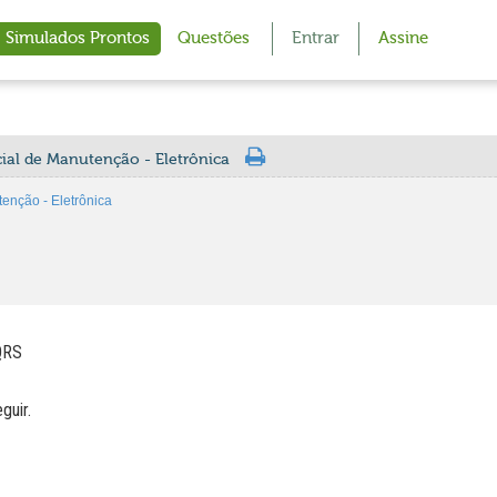
Simulados Prontos
Questões
Entrar
Assine
ial de Manutenção - Eletrônica
enção - Eletrônica
QRS
guir.