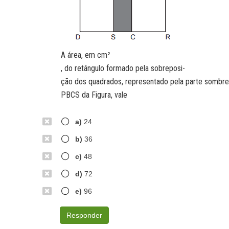
A área, em cm²
, do retângulo formado pela sobreposi-
ção dos quadrados, representado pela parte sombr
PBCS da Figura, vale
a)
24
b)
36
c)
48
d)
72
e)
96
Responder