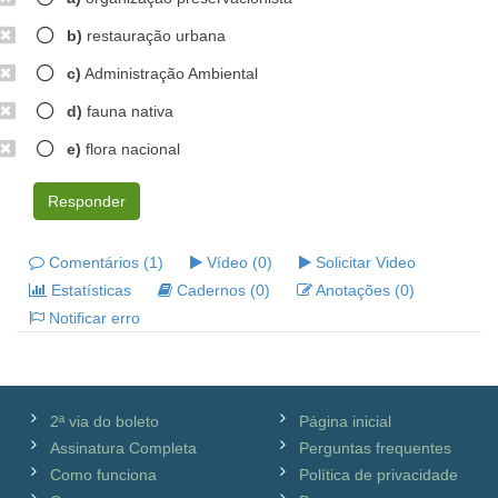
b)
restauração urbana
c)
Administração Ambiental
d)
fauna nativa
e)
flora nacional
Responder
Comentários (1)
Vídeo (0)
Solicitar Video
Estatísticas
Cadernos (0)
Anotações (0)
Notificar erro
2ª via do boleto
Página inicial
Assinatura Completa
Perguntas frequentes
Como funciona
Política de privacidade