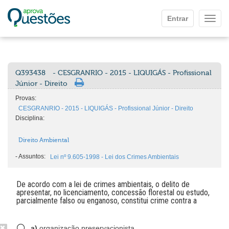
Ir para o conteúdo principal
Entrar
Mostr
Q393438
- CESGRANRIO - 2015 - LIQUIGÁS - Profissional
Júnior - Direito
Provas:
CESGRANRIO - 2015 - LIQUIGÁS - Profissional Júnior - Direito
Disciplina:
Direito Ambiental
-
Assuntos:
Lei nº 9.605-1998 - Lei dos Crimes Ambientais
De acordo com a lei de crimes ambientais, o delito de
apresentar, no licenciamento, concessão florestal ou estudo,
parcialmente falso ou enganoso, constitui crime contra a
a)
organização preservacionista