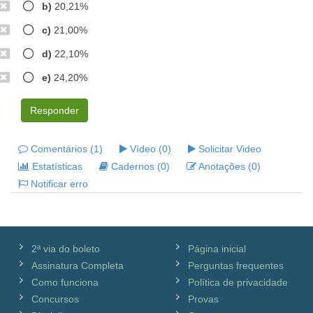
b)
20,21%
c)
21,00%
d)
22,10%
e)
24,20%
Responder
Comentários (1)
Vídeo (0)
Solicitar Video
Estatísticas
Cadernos (0)
Anotações (0)
Notificar erro
2ª via do boleto
Página inicial
Assinatura Completa
Perguntas frequentes
Como funciona
Política de privacidade
Concursos
Provas