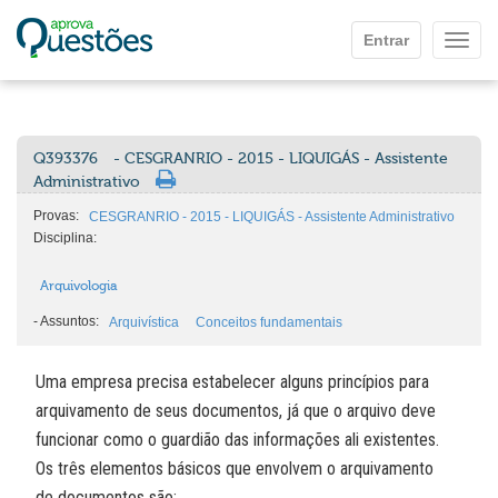
Ir para o conteúdo principal
Entrar
Mostr
Q393376
- CESGRANRIO - 2015 - LIQUIGÁS - Assistente
Administrativo
Provas:
CESGRANRIO - 2015 - LIQUIGÁS - Assistente Administrativo
Disciplina:
Arquivologia
-
Assuntos:
Arquivística
Conceitos fundamentais
Uma empresa precisa estabelecer alguns princípios para
arquivamento de seus documentos, já que o arquivo deve
funcionar como o guardião das informações ali existentes.
Os três elementos básicos que envolvem o arquivamento
de documentos são: