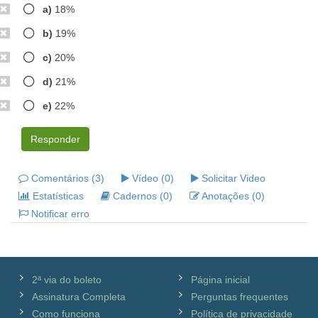
a)
18%
b)
19%
c)
20%
d)
21%
e)
22%
Responder
Comentários (3)
Vídeo (0)
Solicitar Video
Estatísticas
Cadernos (0)
Anotações (0)
Notificar erro
2ª via do boleto
Página inicial
Assinatura Completa
Perguntas frequentes
Como funciona
Política de privacidade