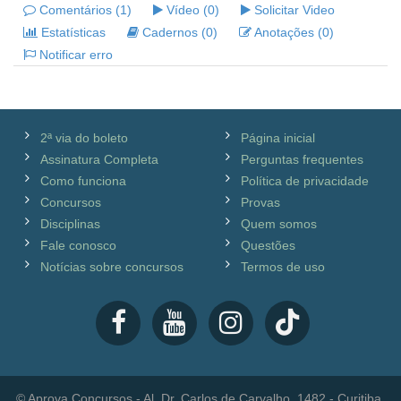
Comentários (1)
Vídeo (0)
Solicitar Video
Estatísticas
Cadernos (0)
Anotações (0)
Notificar erro
2ª via do boleto
Página inicial
Assinatura Completa
Perguntas frequentes
Como funciona
Política de privacidade
Concursos
Provas
Disciplinas
Quem somos
Fale conosco
Questões
Notícias sobre concursos
Termos de uso
© Aprova Concursos - Al. Dr. Carlos de Carvalho, 1482 - Curitiba,