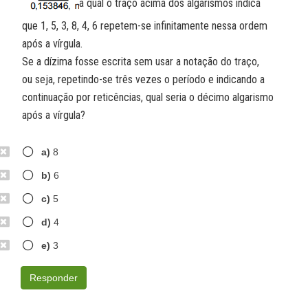
a qual o traço acima dos algarismos indica
que 1, 5, 3, 8, 4, 6 repetem-se infinitamente nessa ordem
após a vírgula.
Se a dízima fosse escrita sem usar a notação do traço,
ou seja, repetindo-se três vezes o período e indicando a
continuação por reticências, qual seria o décimo algarismo
após a vírgula?
a)
8
b)
6
c)
5
d)
4
e)
3
Responder