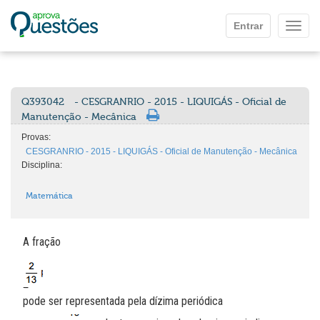
Ir para o conteúdo principal
Entrar
Mostr
Q393042
- CESGRANRIO - 2015 - LIQUIGÁS - Oficial de
Manutenção - Mecânica
Provas:
CESGRANRIO - 2015 - LIQUIGÁS - Oficial de Manutenção - Mecânica
Disciplina:
Matemática
A fração
pode ser representada pela dízima periódica