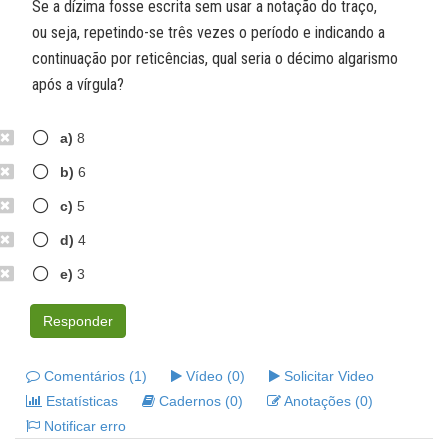
Se a dízima fosse escrita sem usar a notação do traço,
ou seja, repetindo-se três vezes o período e indicando a
continuação por reticências, qual seria o décimo algarismo
após a vírgula?
a)
8
b)
6
c)
5
d)
4
e)
3
Responder
Comentários (1)
Vídeo (0)
Solicitar Video
Estatísticas
Cadernos (0)
Anotações (0)
Notificar erro