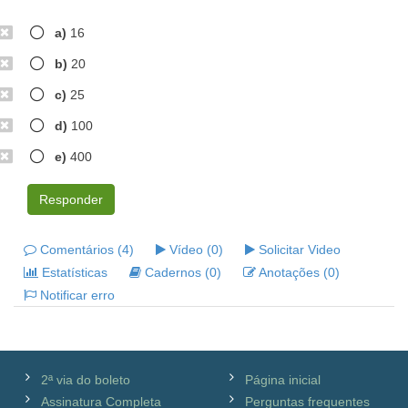
a)
16
b)
20
c)
25
d)
100
e)
400
Responder
Comentários (4)
Vídeo (0)
Solicitar Video
Estatísticas
Cadernos (0)
Anotações (0)
Notificar erro
2ª via do boleto
Página inicial
Assinatura Completa
Perguntas frequentes