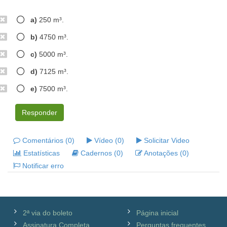
a)
250 m³.
b)
4750 m³.
c)
5000 m³.
d)
7125 m³.
e)
7500 m³.
Responder
Comentários (0)
Vídeo (0)
Solicitar Video
Estatísticas
Cadernos (0)
Anotações (0)
Notificar erro
2ª via do boleto
Página inicial
Assinatura Completa
Perguntas frequentes