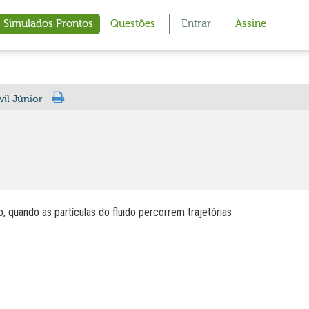
Simulados Prontos
Questões
Entrar
Assine
il Júnior
, quando as partículas do fluido percorrem trajetórias