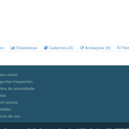
deo
Estatísticas
Cadernos (0)
Anotações (0)
Noti
ina inicial
guntas frequentes
ítica de privacidade
vas
em somos
stões
mos de uso