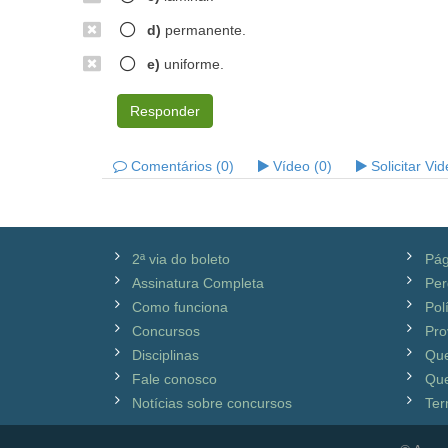
d)
permanente.
e)
uniforme.
Responder
Comentários (0)
Vídeo (0)
Solicitar Vi
2ª via do boleto
Pág
Assinatura Completa
Per
Como funciona
Pol
Concursos
Pro
Disciplinas
Qu
Fale conosco
Que
Notícias sobre concursos
Ter