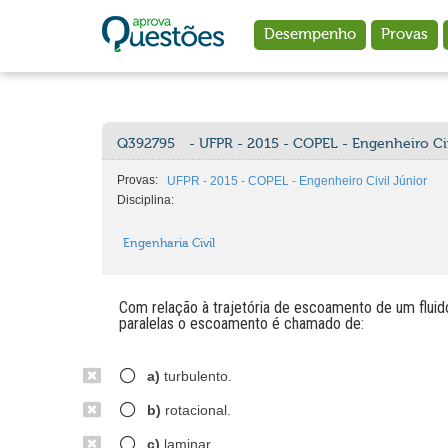
Ir para o conteúdo principal
Desempenho
Provas
Q392795
- UFPR - 2015 - COPEL - Engenheiro Civ
Provas:
UFPR - 2015 - COPEL - Engenheiro Civil Júnior
Disciplina:
Engenharia Civil
Com relação à trajetória de escoamento de um fluido
paralelas o escoamento é chamado de:
a)
turbulento.
b)
rotacional.
c)
laminar.