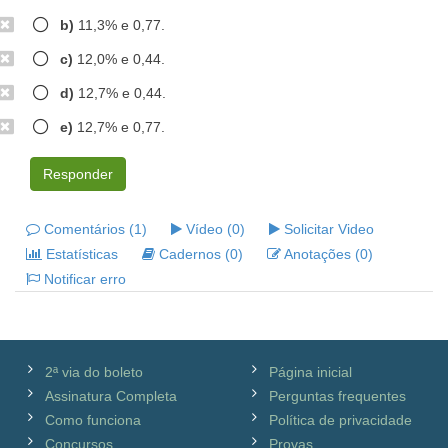
b)
11,3% e 0,77.
c)
12,0% e 0,44.
d)
12,7% e 0,44.
e)
12,7% e 0,77.
Responder
Comentários (1)
Vídeo (0)
Solicitar Video
Estatísticas
Cadernos (0)
Anotações (0)
Notificar erro
2ª via do boleto
Página inicial
Assinatura Completa
Perguntas frequentes
Como funciona
Política de privacidade
Concursos
Provas