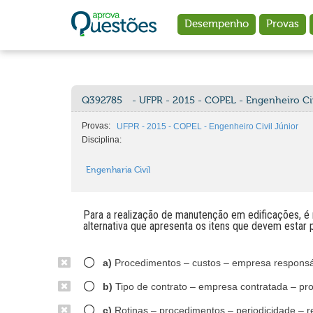
Ir para o conteúdo principal
Desempenho
Provas
Q392785
- UFPR - 2015 - COPEL - Engenheiro Civ
Provas:
UFPR - 2015 - COPEL - Engenheiro Civil Júnior
Disciplina:
Engenharia Civil
Para a realização de manutenção em edificações, é 
alternativa que apresenta os itens que devem estar
a)
Procedimentos – custos – empresa responsá
b)
Tipo de contrato – empresa contratada – pr
c)
Rotinas – procedimentos – periodicidade – r