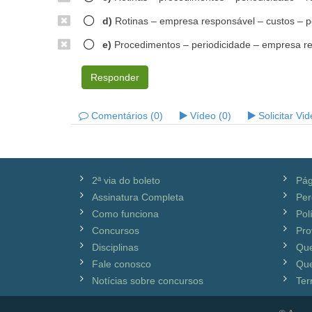
d)
Rotinas – empresa responsável – custos – pe
e)
Procedimentos – periodicidade – empresa res
Responder
Comentários (0)
Vídeo (0)
Solicitar Vi
2ª via do boleto
Pág
Assinatura Completa
Per
Como funciona
Pol
Concursos
Pro
Disciplinas
Qu
Fale conosco
Que
Notícias sobre concursos
Ter