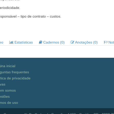
riodicidade.
ponsável – tipo de contrato – custos.
deo
Estatísticas
Cadernos (0)
Anotações (0)
Noti
ina inicial
guntas frequentes
ítica de privacidade
vas
em somos
stões
mos de uso