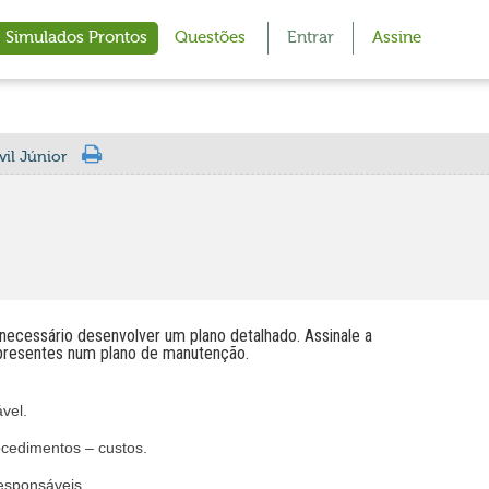
Simulados Prontos
Questões
Entrar
Assine
il Júnior
necessário desenvolver um plano detalhado. Assinale a
 presentes num plano de manutenção.
vel.
ocedimentos – custos.
esponsáveis.