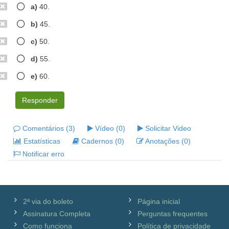
a)
40.
b)
45.
c)
50.
d)
55.
e)
60.
Responder
Comentários (3)
Vídeo (0)
Solicitar Video
Estatísticas
Cadernos (0)
Anotações (0)
Notificar erro
2ª via do boleto
Página inicial
Assinatura Completa
Perguntas frequentes
Como funciona
Política de privacidade