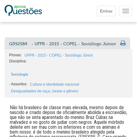
Ir para o conteúdo principal
Entrar
Mostr
Q392584
- UFPR - 2015 - COPEL - Sociólogo Júnior
Provas:
UFPR - 2015 - COPEL - Sociólogo Júnior
Disciplina:
Sociologia
-
Assuntos:
Cultura e identidade nacional
Desigualdades de raça, classe e gênero
Não há brasileiro de classe mais elevada, mesmo depois de
nascido e criado depois de oficialmente abolida a escravidão,
que não se sinta aparentado do menino Braz Cubas na
malvadez e no gosto de judiar com negros. Aquele mórbido
deleite em ser mau com os inferiores e com os animais é
bem nosso: é de todo o menino brasileiro atingido pela
influência do sistema escravocrata. (FREYRE, G. Casa-grande