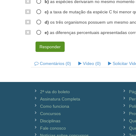
b)
as espécies derivaram no mesmo momento e
c)
a taxa de mutação da espécie C foi menor qu
d)
os três organismos possuem um mesmo anc
e)
as diferenças percentuais apresentadas corr
Responder
Comentários (0)
Vídeo (0)
Solicitar Vi
2ª via do boleto
Pág
Assinatura Completa
Per
Como funciona
Pol
Concursos
Pro
Disciplinas
Qu
Fale conosco
Que
Notícias sobre concursos
Ter