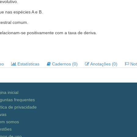
volutivo.
e nas espécies A e B.
estral comum.
elacionam-se positivamente com a taxa de deriva.
deo
Estatísticas
Cadernos (0)
Anotações (0)
Noti
ina inicial
guntas frequentes
ítica de privacidade
vas
em somos
stões
mos de uso