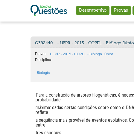
Ir para o conteúdo principal
Desempenho
Provas
Q392440
- UFPR - 2015 - COPEL - Biólogo Júnio
Provas:
UFPR - 2015 - COPEL - Biólogo Júnior
Disciplina:
Biologia
Para a construção de árvores filogenéticas, é nece
probabilidade
máxima: dadas certas condições sobre como o DNA 
reflete
a sequência mais provável de eventos evolutivos. 
entre
três espécies.