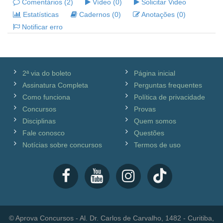
Comentários (2)
Vídeo (0)
Solicitar Video
Estatísticas
Cadernos (0)
Anotações (0)
Notificar erro
2ª via do boleto
Página inicial
Assinatura Completa
Perguntas frequentes
Como funciona
Política de privacidade
Concursos
Provas
Disciplinas
Quem somos
Fale conosco
Questões
Notícias sobre concursos
Termos de uso
© Aprova Concursos - Al. Dr. Carlos de Carvalho, 1482 - Curitiba,