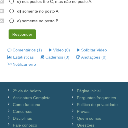
c)
nos postos B e C, mas não no posto A.
d)
somente no posto A.
e)
somente no posto B.
Responder
Comentários (1)
Vídeo (0)
Solicitar Video
Estatísticas
Cadernos (0)
Anotações (0)
Notificar erro
2ª via do boleto
Página inicial
Assinatura Completa
Perguntas frequentes
Como funciona
Política de privacidade
Concursos
Provas
Disciplinas
Quem somos
Fale conosco
Questões